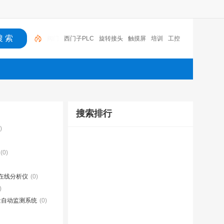
西门子PLC
旋转接头
触摸屏
培训
工控
工控机
变送器
球阀
plc
阀门
搜索排行
)
(0)
在线分析仪
(0)
)
量自动监测系统
(0)