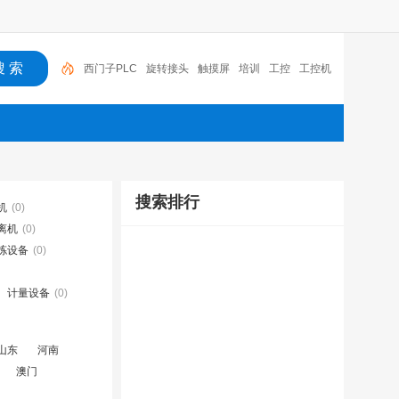
西门子PLC
旋转接头
触摸屏
培训
工控
工控机
变送器
球阀
plc
阀门
搜索排行
机
(0)
离机
(0)
拣设备
(0)
计量设备
(0)
山东
河南
澳门