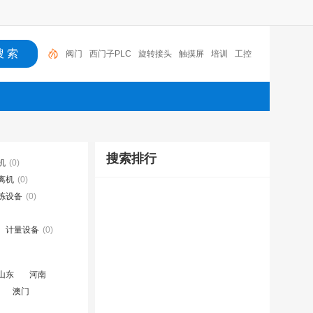
阀门
西门子PLC
旋转接头
触摸屏
培训
工控
工控机
变送器
球阀
plc
阀门
搜索排行
机
(0)
离机
(0)
拣设备
(0)
计量设备
(0)
山东
河南
澳门