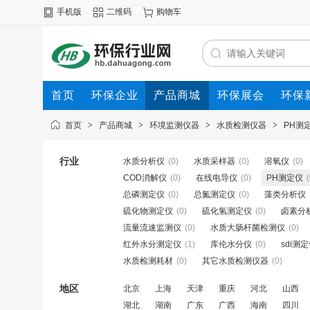
手机版
二维码
购物车
首页
环保企业
产品商城
环保展会
环保
首页
>
产品商城
>
环境监测仪器
>
水质检测仪器
>
PH测
行业
水质分析仪
(0)
水质采样器
(0)
溶氧仪
(0)
COD消解仪
(0)
在线电导仪
(0)
PH测定仪
(
总磷测定仪
(0)
总氮测定仪
(0)
藻类分析仪
硫化物测定仪
(0)
硫化氢测定仪
(0)
卤素分
流量流速监测仪
(0)
水质大肠杆菌检测仪
(0)
红外水分测定仪
(1)
库伦水分仪
(0)
sdi测
水质检测耗材
(0)
其它水质检测仪器
(0)
地区
北京
上海
天津
重庆
河北
山西
湖北
湖南
广东
广西
海南
四川