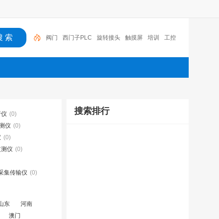
阀门
西门子PLC
旋转接头
触摸屏
培训
工控
工控机
变送器
球阀
plc
阀门
搜索排行
析仪
(0)
测仪
(0)
仪
(0)
监测仪
(0)
采集传输仪
(0)
山东
河南
澳门