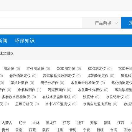
新闻
环保知识
速监测仪
测油仪
(0)
红外测油仪
(0)
COD测定仪
(0)
BOD测定仪
(0)
TOC分
0)
悬浮物测定仪
(0)
高锰酸盐指数测定仪
(0)
挥发酚测定仪
(0)
氨氮检
(0)
藻类计数仪
(0)
离子分析仪
(0)
水质重金属检测仪
(0)
氰化物测定
析仪
(0)
余氯检测仪
(1)
污泥界面仪
(0)
水质毒性分析仪
(0)
磷硅酸根
多参数水质检测仪
(0)
在线水质监测系统
(0)
浊度计
(0)
水位记录仪
(0)
定仪
(0)
总氯分析仪
(0)
水中VOC监测仪
(0)
水质自动监测系统
(0)
数据
内蒙古
辽宁
吉林
黑龙江
江苏
浙江
安徽
福建
江西
贵州
云南
西藏
陕西
甘肃
青海
宁夏
新疆
台湾
香港