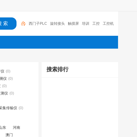
西门子PLC
旋转接头
触摸屏
培训
工控
工控机
变送器
球阀
plc
阀门
搜索排行
析仪
(0)
测仪
(0)
仪
(0)
监测仪
(0)
采集传输仪
(0)
山东
河南
澳门