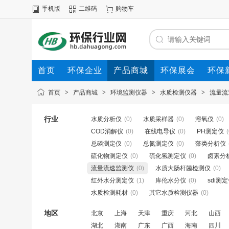
手机版
二维码
购物车
首页
环保企业
产品商城
环保展会
环保
首页
>
产品商城
>
环境监测仪器
>
水质检测仪器
>
流量流
行业
水质分析仪
(0)
水质采样器
(0)
溶氧仪
(0)
COD消解仪
(0)
在线电导仪
(0)
PH测定仪
(
总磷测定仪
(0)
总氮测定仪
(0)
藻类分析仪
硫化物测定仪
(0)
硫化氢测定仪
(0)
卤素分
流量流速监测仪
(0)
水质大肠杆菌检测仪
(0)
红外水分测定仪
(1)
库伦水分仪
(0)
sdi测
水质检测耗材
(0)
其它水质检测仪器
(0)
地区
北京
上海
天津
重庆
河北
山西
湖北
湖南
广东
广西
海南
四川