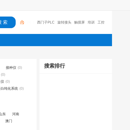
西门子PLC
旋转接头
触摸屏
培训
工控
工控机
变送器
球阀
plc
阀门
搜索排行
接种仪
(0)
(0)
数仪
(0)
蛋白纯化系统
(0)
山东
河南
澳门