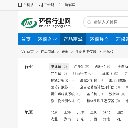
手机版
二维码
购物车
首页
环保企业
产品商城
环保展会
环保
首页
>
产品商城
>
仪器
>
生命科学仪器
>
电泳仪
行业
电泳仪
(0)
扩增仪
(0)
酶标仪
(0)
全自动
光合仪
(0)
叶面积仪
(0)
叶绿素仪
(0)
导
尿液分析仪
(0)
生化分析仪
(0)
血球计数板
菌落计数器
(0)
全自动菌落计数分析仪
(0)
蛋白质纯化系统
(0)
盖片机
(0)
洗板机
(0)
微生物检测仪器
(0)
植物生理生态仪器
(0)
地区
北京
上海
天津
重庆
河北
山西
湖北
湖南
广东
广西
海南
四川