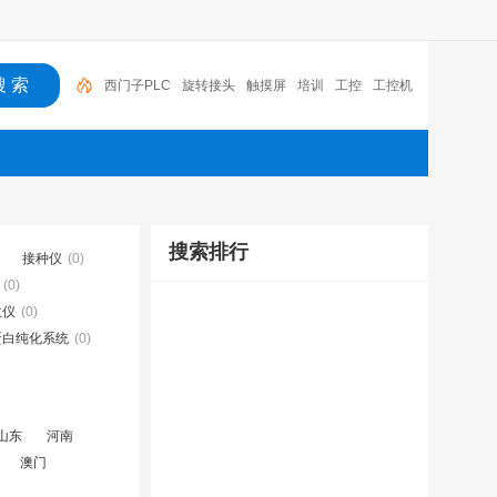
西门子PLC
旋转接头
触摸屏
培训
工控
工控机
变送器
球阀
plc
阀门
搜索排行
接种仪
(0)
(0)
数仪
(0)
蛋白纯化系统
(0)
山东
河南
澳门