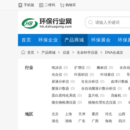
手机版
二维码
购物车
首页
环保企业
产品商城
环保展会
环保
首页
>
产品商城
>
仪器
>
生命科学仪器
>
DNA合成仪
行业
电泳仪
(0)
扩增仪
(0)
酶标仪
(0)
全自动
光合仪
(0)
叶面积仪
(0)
叶绿素仪
(0)
导
尿液分析仪
(0)
生化分析仪
(0)
血球计数板
菌落计数器
(0)
全自动菌落计数分析仪
(0)
蛋白质纯化系统
(0)
盖片机
(0)
洗板机
(0)
微生物检测仪器
(0)
植物生理生态仪器
(0)
地区
北京
上海
天津
重庆
河北
山西
湖北
湖南
广东
广西
海南
四川