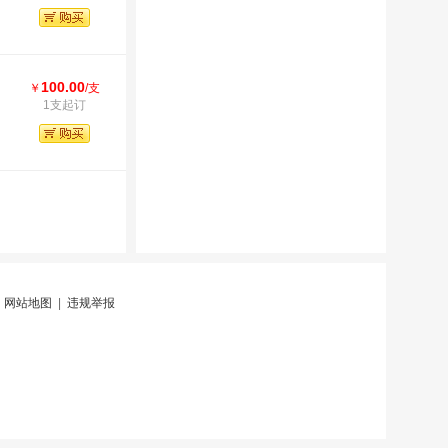
100.00
￥
/支
1支起订
|
网站地图
|
违规举报