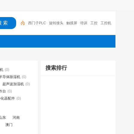
西门子PLC
旋转接头
触摸屏
培训
工控
工控机
变送器
球阀
plc
阀门
搜索排行
湿机
(0)
半导体除湿机
(0)
超声波加湿机
(0)
作台
(0)
净化器配件
(0)
山东
河南
澳门