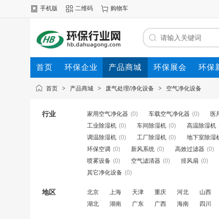
手机版
二维码
购物车
首页
环保企业
产品商城
环保展会
环保
首页
>
产品商城
>
废气处理/净化设备
>
空气净化设备
行业
家用空气净化器
(0)
车载空气净化器
(0)
医
工业除湿机
(0)
车间除湿机
(0)
高温除湿机
调温除湿机
(0)
工厂除湿机
(0)
地下室除湿
环保空调
(0)
新风系统
(0)
高效过滤器
(0)
喷雾设备
(0)
空气滤清器
(0)
排风扇
(0)
其它净化设备
(0)
地区
北京
上海
天津
重庆
河北
山西
湖北
湖南
广东
广西
海南
四川