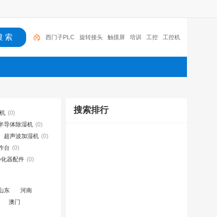
西门子PLC
旋转接头
触摸屏
培训
工控
工控机
变送器
球阀
plc
阀门
搜索排行
湿机
(0)
半导体除湿机
(0)
超声波加湿机
(0)
作台
(0)
净化器配件
(0)
山东
河南
澳门