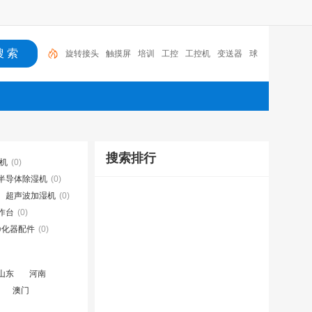
旋转接头
触摸屏
培训
工控
工控机
变送器
球
阀
plc
阀门
西门子PLC
搜索排行
湿机
(0)
半导体除湿机
(0)
超声波加湿机
(0)
作台
(0)
净化器配件
(0)
山东
河南
澳门