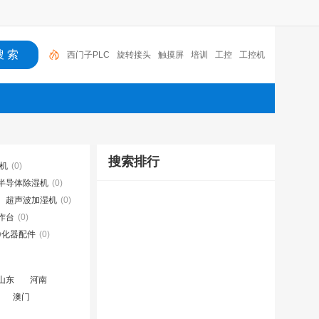
西门子PLC
旋转接头
触摸屏
培训
工控
工控机
变送器
球阀
plc
阀门
搜索排行
湿机
(0)
半导体除湿机
(0)
超声波加湿机
(0)
作台
(0)
净化器配件
(0)
山东
河南
澳门