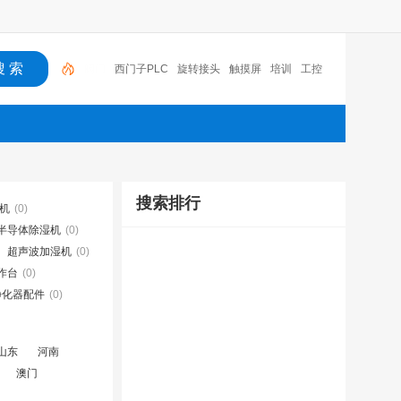
西门子PLC
旋转接头
触摸屏
培训
工控
工控机
变送器
球阀
plc
阀门
搜索排行
湿机
(0)
半导体除湿机
(0)
超声波加湿机
(0)
作台
(0)
净化器配件
(0)
山东
河南
澳门