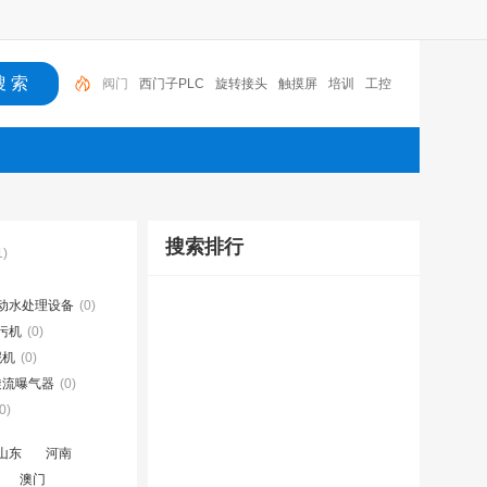
西门子PLC
旋转接头
触摸屏
培训
工控
工控机
变送器
球阀
plc
阀门
搜索排行
1)
动水处理设备
(0)
污机
(0)
泥机
(0)
旋流曝气器
(0)
0)
山东
河南
澳门